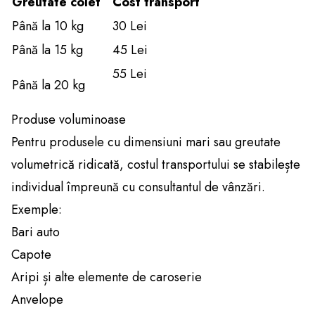
Greutate colet
Cost transport
Până la 10 kg
30 Lei
Până la 15 kg
45 Lei
55 Lei
Până la 20 kg
Produse voluminoase
Pentru produsele cu dimensiuni mari sau greutate
volumetrică ridicată, costul transportului se stabilește
individual împreună cu consultantul de vânzări.
Exemple:
Bari auto
Capote
Aripi și alte elemente de caroserie
Anvelope