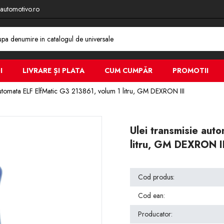
automotivo.ro
I
LIVRARE ȘI PLATA
CUM CUMPĂR
PROMOTII
automata ELF ElfMatic G3 213861, volum 1 litru, GM DEXRON III
Ulei transmisie aut
litru, GM DEXRON II
Cod produs:
Cod ean:
Producator: