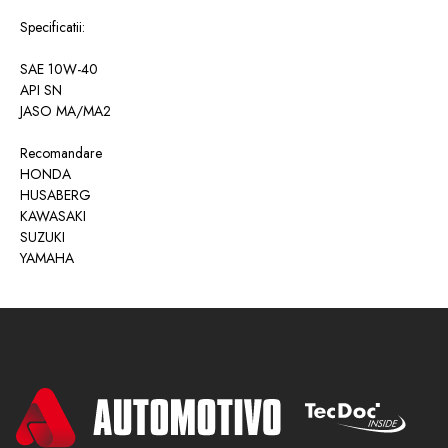
Specificatii:
SAE 10W-40
API SN
JASO MA/MA2
Recomandare
HONDA
HUSABERG
KAWASAKI
SUZUKI
YAMAHA
Proprietățile produsului:
- Un pachet special de aditivi si o baza sintetica asigura un coeficient
de tractiune ridicat in elementele de frecare care permit evitarea uzurii
acestora datorita prevenirii derapajului si asigura o functionare exacta
si lina a ambreiajului in timpul pornirii, accelerarii si conducerii la
viteza constanta, permitand astfel o schimbare ușoară a vitezei;
- Datorita bazei sale care contine ester, are proprietati superioare de
lubrifiere, antiuzura si anti-zgarieturi care reduc consumul de